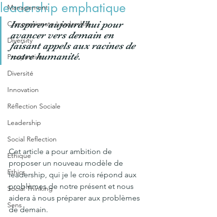
leadership emphatique
Management
Inspirer aujourd’hui pour 
Compassionate Leadership
avancer vers demain en 
Diversity
faisant appels aux racines de 
notre humanité.
Prospective
Diversité
Innovation
Réflection Sociale
Leadership
Social Reflection
Cet article a pour ambition de 
Ethique
proposer un nouveau modèle de 
Ethics
leadership, qui je le crois répond aux 
problèmes de notre présent et nous 
Social Thinking
aidera à nous préparer aux problèmes 
Sens
de demain.