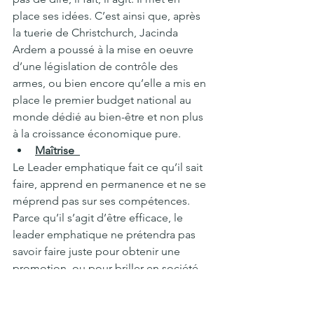
place ses idées. C’est ainsi que, après 
la tuerie de Christchurch, Jacinda 
Ardem a poussé à la mise en oeuvre 
d’une législation de contrôle des 
armes, ou bien encore qu’elle a mis en 
place le premier budget national au 
monde dédié au bien-être et non plus 
à la croissance économique pure.
Maîtrise  
Le Leader emphatique fait ce qu’il sait 
faire, apprend en permanence et ne se 
méprend pas sur ses compétences. 
Parce qu’il s’agit d’être efficace, le 
leader emphatique ne prétendra pas 
savoir faire juste pour obtenir une 
promotion, ou pour briller en société. 
S’il sait il fera, s’il ne sait pas il 
apprendra. Il ne s’agira en aucun cas 