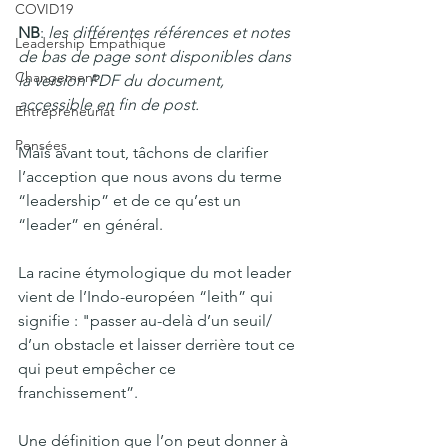
COVID19
NB
:
 les différentes références et notes 
Leadership Empathique
de bas de page sont disponibles dans 
Changement
la version PDF du document, 
accessible en fin de post.
Entrepreneuriat
Pensées
Mais avant tout, tâchons de clarifier 
l’acception que nous avons du terme 
“leadership” et de ce qu’est un 
“leader” en général.
La racine étymologique du mot leader 
vient de l’Indo-européen “leith” qui 
signifie : "passer au-delà d’un seuil/ 
d’un obstacle et laisser derrière tout ce 
qui peut empêcher ce 
franchissement”. 
Une définition que l’on peut donner à 