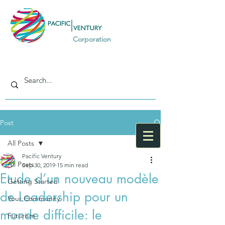
Corporation
Post
All Posts
Pacific Ventury
All Posts
Sep 30, 2019
15 min read
Etude d’un nouveau modèle
Getting Started
de Leadership pour un
Your Community
monde difficile: le
Futurism