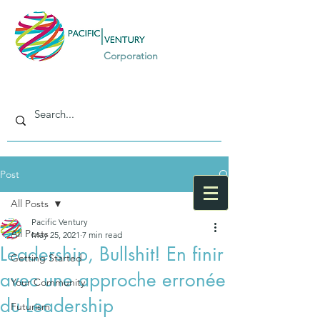
Corporation
Post
All Posts
Pacific Ventury
All Posts
May 25, 2021
7 min read
Leadership, Bullshit! En finir
Getting Started
avec une approche erronée
Your Community
du Leadership
Futurism