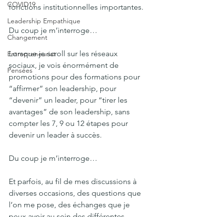
COVID19
fonctions institutionnelles importantes.
Leadership Empathique
Du coup je m’interroge…
Changement
Lorsque je scroll sur les réseaux 
Entrepreneuriat
sociaux, je vois énormément de 
Pensées
promotions pour des formations pour 
“affirmer” son leadership, pour 
“devenir” un leader, pour “tirer les 
avantages” de son leadership, sans 
compter les 7, 9 ou 12 étapes pour 
devenir un leader à succès.
Du coup je m’interroge…
Et parfois, au fil de mes discussions à 
diverses occasions, des questions que 
l’on me pose, des échanges que je 
peux avoir au sein des différentes 