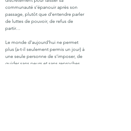
discrètement pour laisser sa 
communauté s’épanouir après son 
passage, plutôt que d’entendre parler 
de luttes de pouvoir, de refus de 
partir…
Le monde d’aujourd’hui ne permet 
plus (a-t-il seulement permis un jour) à 
une seule personne de s’imposer, de 
guider sans peurs et sans reproches, 
d’avancer impeccablement pour le 
bien d’une communauté qui suivrait 
aveuglément, oubliant les travers du 
leader, se scandalisant des critiques à 
son encontre… 
Les leaders d’aujourd’hui et ceux de 
demain ne seront ni infaillibles ni 
prophétiques. Ils seront humains, 