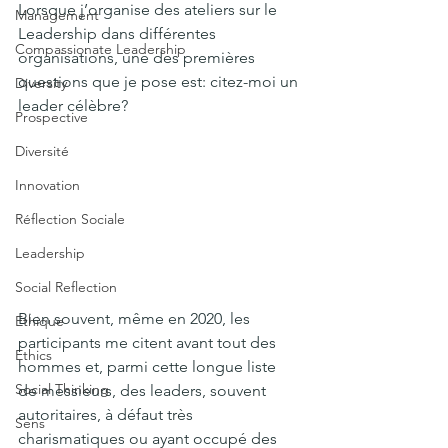
Lorsque j’organise des ateliers sur le 
Management
Leadership dans différentes 
Compassionate Leadership
organisations, une des premières 
questions que je pose est: citez-moi un 
Diversity
leader célèbre?
Prospective
Diversité
Innovation
Réflection Sociale
Leadership
Social Reflection
Bien souvent, même en 2020, les 
Ethique
participants me citent avant tout des 
Ethics
hommes et, parmi cette longue liste 
Social Thinking
de messieurs, des leaders, souvent 
autoritaires, à défaut très 
Sens
charismatiques ou ayant occupé des 