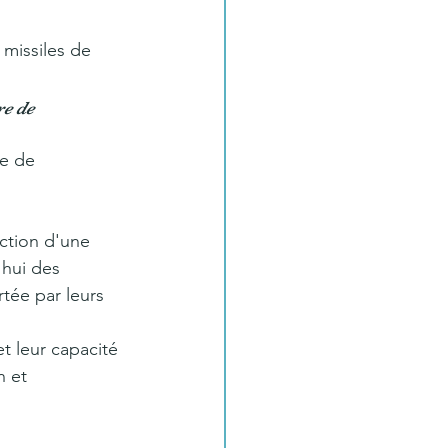
missiles de 
e de 
e de 
uction d'une 
'hui des 
rtée par leurs 
t leur capacité 
n et 