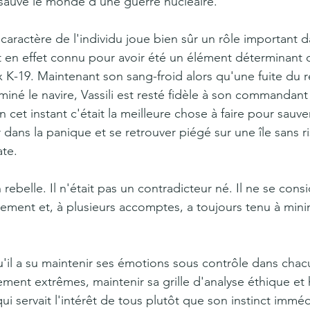
a sauvé le monde d'une guerre nucléaire. 
 caractère de l'individu joue bien sûr un rôle important d
it en effet connu pour avoir été un élément déterminant 
K-19. Maintenant son sang-froid alors qu'une fuite du r
miné le navire, Vassili est resté fidèle à son commandant e
n cet instant c'était la meilleure chose à faire pour sauve
 dans la panique et se retrouver piégé sur une île sans r
ate.
 rebelle. Il n'était pas un contradicteur né. Il ne se consi
ent et, à plusieurs accomptes, a toujours tenu à minim
'il a su maintenir ses émotions sous contrôle dans chac
rement extrêmes, maintenir sa grille d'analyse éthique e
ui servait l'intérêt de tous plutôt que son instinct imméd