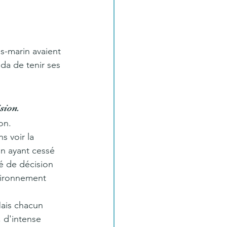
us-marin avaient 
da de tenir ses 
sion. 
on. 
s voir la 
n ayant cessé 
é de décision 
vironnement 
Mais chacun 
 d'intense 