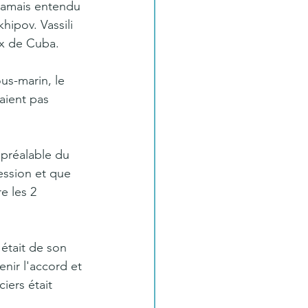
jamais entendu 
hipov. Vassili 
ux de Cuba. 
us-marin, le 
aient pas 
 préalable du 
ession et que 
e les 2 
 était de son 
enir l'accord et 
iers était 