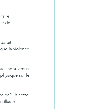
faire 
ce de 
paraît 
 que la violence 
stes sont venus 
physique sur le 
roide". A cette 
 illustré 