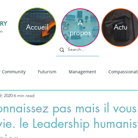
philippe
m
A
Accueil
Actu
propos
on
r Community
Futurism
Management
Compassionat
9, 2020
6 min read
iversité
Innovation
Réflection Sociale
Leadership
onnaissez pas mais il vous
vie. le Leadership humanis
hinking
Sens
COVID19
Leadership Empathique