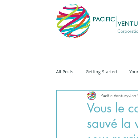
Corporati
All Posts
Getting Started
You
Pacific Ventury
Jan 
Diversity
Prospective
D
Vous le c
sauvé la 
Ethique
Ethics
Social T