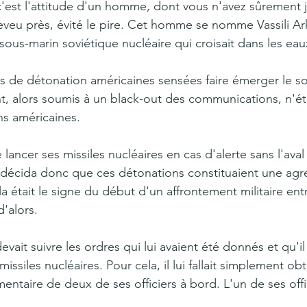
c'est l'attitude d'un homme, dont vous n'avez sûrement 
heveu près, évité le pire. Cet homme se nomme Vassili Ark
n sous-marin soviétique nucléaire qui croisait dans les ea
 de détonation américaines sensées faire émerger le so
t, alors soumis à un black-out des communications, n'ét
ns américaines.
 lancer ses missiles nucléaires en cas d'alerte sans l'aval
e décida donc que ces détonations constituaient une agr
a était le signe du début d'un affrontement militaire entr
'alors.
evait suivre les ordres qui lui avaient été donnés et qu'il
issiles nucléaires. Pour cela, il lui fallait simplement obt
entaire de deux de ses officiers à bord. L'un de ses offic