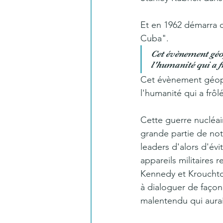
Et en 1962 démarra c
Cuba". 
Cet évènement géo
l'humanité qui a f
Cet évènement géopo
l'humanité qui a frôl
Cette guerre nucléair
grande partie de not
leaders d'alors d'évi
appareils militaires r
Kennedy et Krouchtch
à dialoguer de façon 
malentendu qui aurai