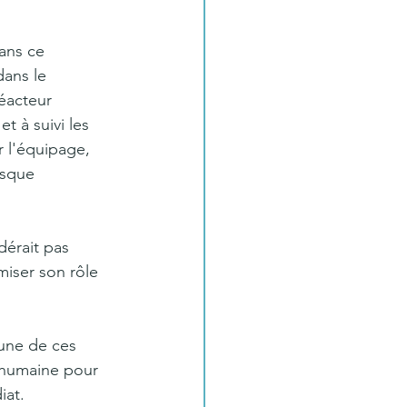
ans ce 
dans le 
éacteur 
t à suivi les 
r l'équipage, 
isque 
dérait pas 
iser son rôle 
une de ces 
t humaine pour 
iat.