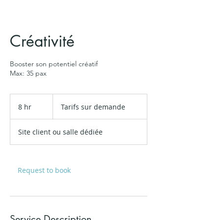
Créativité
Booster son potentiel créatif
Max: 35 pax
Tarifs
sur
8 hr
8
Tarifs sur demande
demande
h
r
Site client ou salle dédiée
Request to book
Service Description