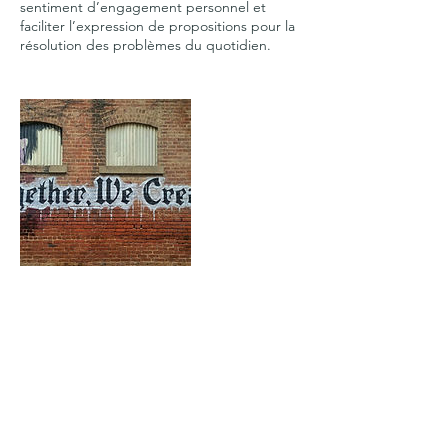
sentiment d’engagement personnel et
faciliter l’expression de propositions pour la
Contact Details
+68989757353
contact@pacificventury.com
PYF