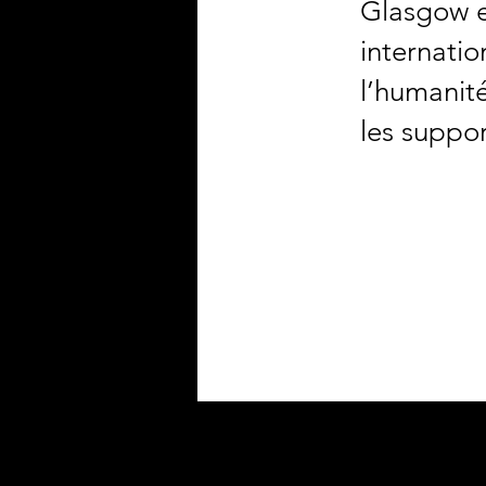
Glasgow et
internatio
l’humanité
les suppor