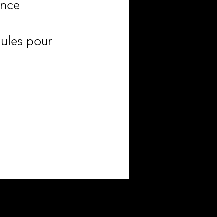
ence
aules pour