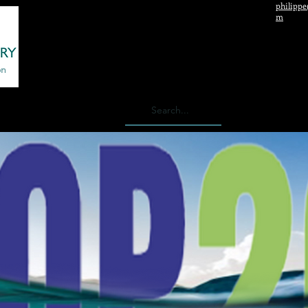
philippe
m
on