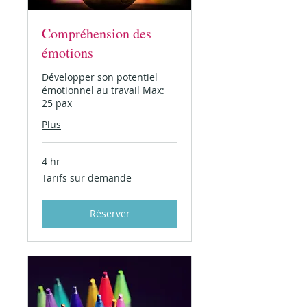
Compréhension des
émotions
Développer son potentiel
émotionnel au travail Max:
25 pax
Plus
4 hr
Tarifs
Tarifs sur demande
sur
demande
Réserver