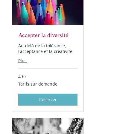
Accepter la diversité
Au-delà de la tolérance,
l'acceptance et la créativité
Plus
4 hr
Tarifs
Tarifs sur demande
sur
demande
Réserver