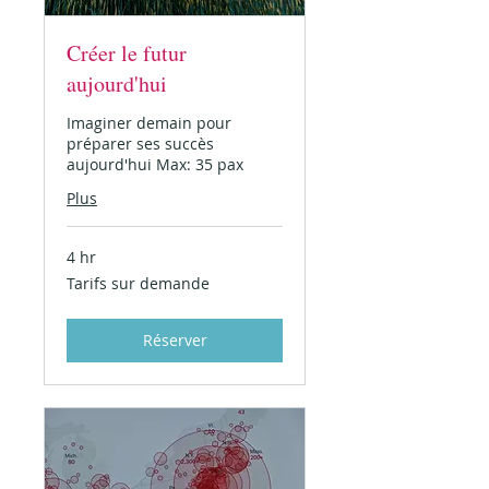
Créer le futur
aujourd'hui
Imaginer demain pour
préparer ses succès
aujourd'hui Max: 35 pax
Plus
4 hr
Tarifs
Tarifs sur demande
sur
demande
Réserver