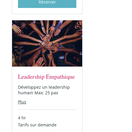
Réserver
Leadership Empathique
Développez un leadership
humain Max: 25 pax
Plus
4 hr
Tarifs
Tarifs sur demande
sur
demande