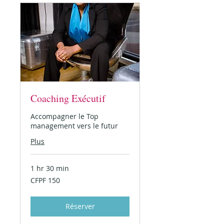
Coaching Exécutif
Accompagner le Top
management vers le futur
Plus
1 hr 30 min
150
CFPF 150
CFP
francs
Réserver