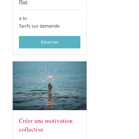
Plus
4 hr
Tarifs
Tarifs sur demande
sur
demande
Réserver
Créer une motivation
collective