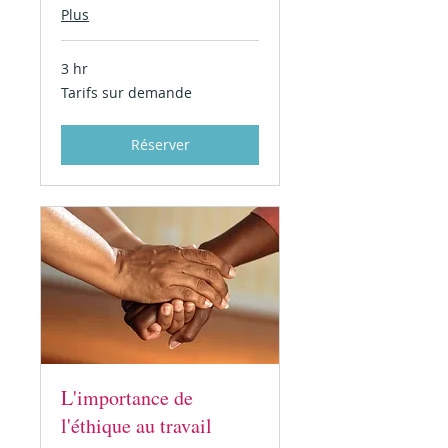
Plus
3 hr
Tarifs
Tarifs sur demande
sur
demande
Réserver
L'importance de
l'éthique au travail