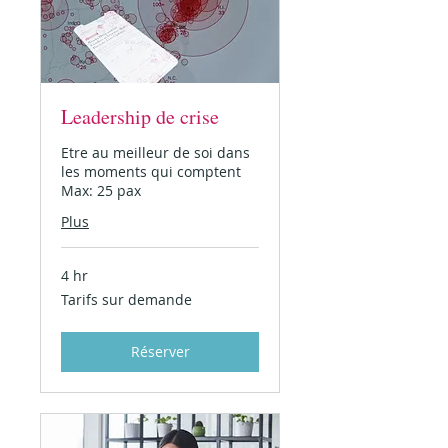
Leadership de crise
Etre au meilleur de soi dans
les moments qui comptent
Max: 25 pax
Plus
4 hr
Tarifs
Tarifs sur demande
sur
demande
Réserver