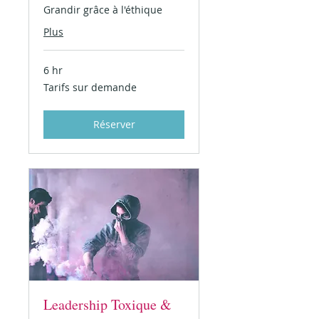
Grandir grâce à l'éthique
Plus
6 hr
Tarifs
Tarifs sur demande
sur
demande
Réserver
Leadership Toxique &