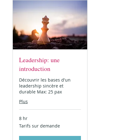
Leadership: une
introduction
Découvrir les bases d'un
leadership sincère et
durable Max: 25 pax
Plus
8 hr
Tarifs
Tarifs sur demande
sur
demande