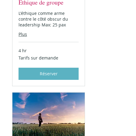
Ethique de groupe
L'éthique comme arme
contre le côté obscur du
leadership Max: 25 pax
Plus
4 hr
Tarifs
Tarifs sur demande
sur
demande
Réserver