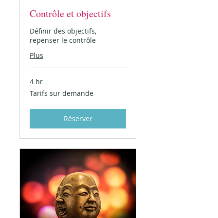
Contrôle et objectifs
Définir des objectifs,
repenser le contrôle
Plus
4 hr
Tarifs
Tarifs sur demande
sur
demande
Réserver