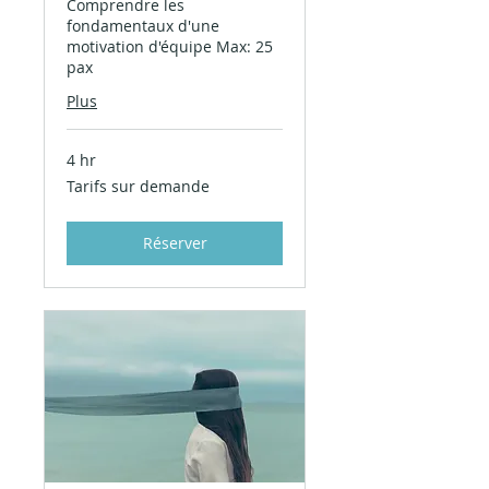
Comprendre les
fondamentaux d'une
motivation d'équipe Max: 25
pax
Plus
4 hr
Tarifs
Tarifs sur demande
sur
demande
Réserver