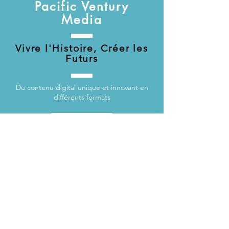
Pacific Ventury
Media
Vivre l'Histoire, Créer les
Futurs
Du contenu digital unique et innovant en
différents formats
Accéder
© 2020 by Pacific Ventury. Proudly created
with
Wix.com