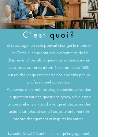
C'est
quoi?
Et si partager un café pouvait changer le monde?
Les Cafés curieux sont des événements de fin
d'après-midi où, alors que nous échangeons un
café, nous sommes informé, en moins de 1h30
sur un challenge concret de nos sociétés par un
professionnel du secteur.
Au travers
d'un
méthodologie spécifique fondée
uniquement sur des questions types, développe
ta compréhension du challenge et
découvre
des
actions simples et concrètes pour entamer ton
propre changement et inspirer les autres.
La suite, le café étant fini, n'est qu'engagement,