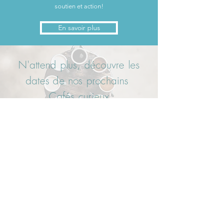
soutien et action!
En savoir plus
N'attend plus,
découvre les
dates de nos prochains
Cafés curieux
© 2020 by Pacific Ventury. Proudly created
with
Wix.com