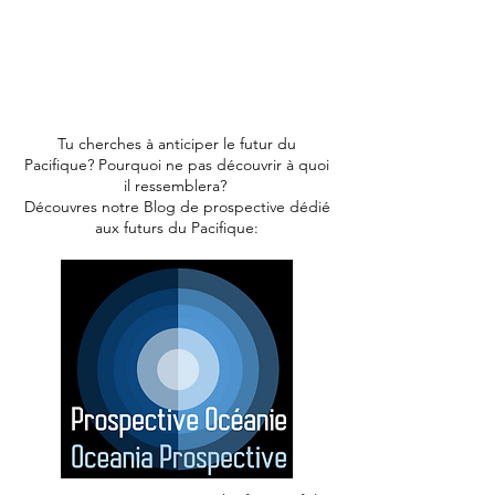
Poursuis tes réflexions, trouve des réponses,
change de perspective... En découvrant nos idées
et notre travail de recherche, enrichi ton
engagement avec Pacific Ventury.
Go on with your reflections, find answers, change
perspective... Discover our ideas and our
research to enrich yourself with Pacific Ventury
Tu cherches à anticiper le futur du
Pacifique? Pourquoi ne pas découvrir à quoi
il ressemblera?
Découvres notre Blog de prospective dédié
aux futurs du Pacifique: