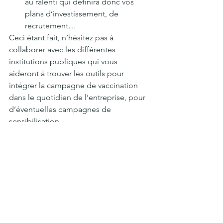
au ralenti qui définira donc vos 
plans d’investissement, de 
recrutement…
Ceci étant fait, n’hésitez pas à 
collaborer avec les différentes 
institutions publiques qui vous 
aideront à trouver les outils pour 
intégrer la campagne de vaccination 
dans le quotidien de l’entreprise, pour 
d’éventuelles campagnes de 
sensibilisation…
L’objectif est d’apporter un maximum 
de clarté pour prendre les meilleures 
décisions, maintenir la cohésion et la 
confiance en interne et garantir 
l’engagement des employés. 
5. Engagez-vous