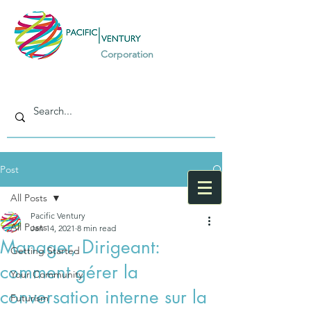
Corporation
Post
All Posts
Pacific Ventury
All Posts
Jan 14, 2021
8 min read
Manager, Dirigeant:
Getting Started
comment gérer la
Your Community
conversation interne sur la
Futurism