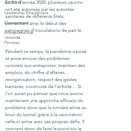
En fin d’année 2020, plusieurs vaccins 
COVID19
ont été autorisés par les autorités 
Leadership Empathique
sanitaires de différents Etats, 
Changement
permettant ainsi le début des 
campagnes d’inoculations de part le 
Entrepreneuriat
monde.
Pensées
Pendant ce temps, la pandémie a posé 
et pose encore des problèmes 
concrets aux entreprises: maintien des 
emplois, du chiffre d’affaires, 
réorganisation, respect des gestes 
barrières, continuité de l’activité… Si 
l’on aurait pu penser que nous avions 
maintenant une approche efficace du 
problème alors que la lumière arrive au 
bout du tunnel grâce à la vaccination, 
celle-ci arrive avec ses propres défis. Il 
convient donc de faire le point sur le 