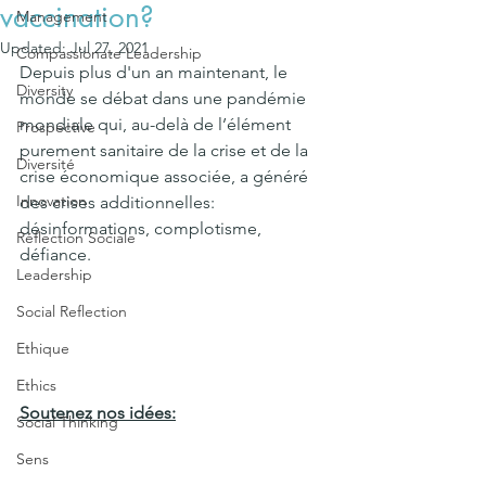
vaccination?
Management
Updated:
Jul 27, 2021
Compassionate Leadership
Depuis plus d'un an maintenant, le 
Diversity
monde se débat dans une pandémie 
mondiale qui, au-delà de l’élément 
Prospective
purement sanitaire de la crise et de la 
Diversité
crise économique associée, a généré 
Innovation
des crises additionnelles: 
désinformations, complotisme, 
Réflection Sociale
défiance. 
Leadership
Social Reflection
Ethique
Ethics
Soutenez nos idées:
Social Thinking
Sens