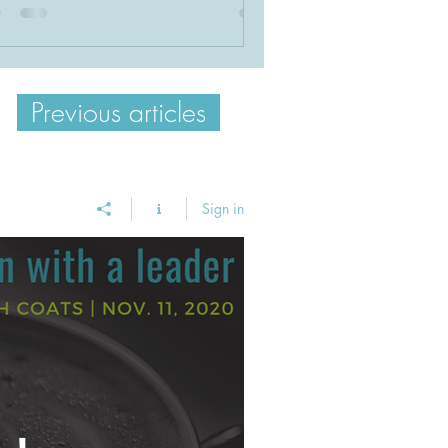
ui a changé le monde
0, annus horribilis nous pouvons
s nous entendre sur ce fait! Célébrée
1er janvier comme le début d’une
Previous articles
velle décennie, et...
Sign in