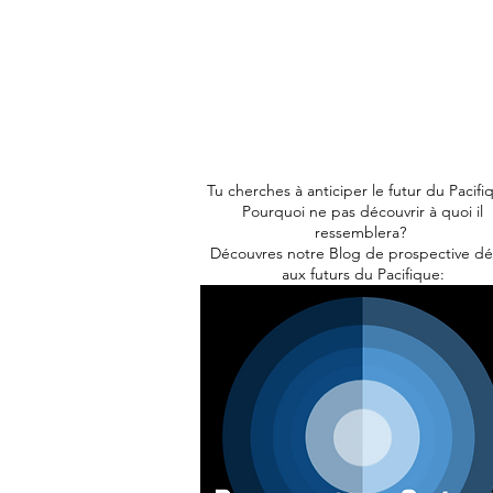
de recherche, enrichi ton engageme
avec Pacific Ventury.
Go on with your reflections, find
answers, change perspective...
Discover our ideas and our research
enrich yourself with Pacific Ventury
Tu cherches à anticiper le futur du Pacifi
Pourquoi ne pas découvrir à quoi il
ressemblera?
Découvres notre Blog de prospective dé
aux futurs du Pacifique: