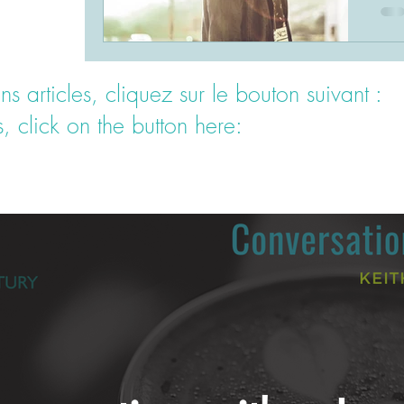
q
202
tou
 articles, cliquez sur le bouton suivant :
le 
nou
s, click on the button here: