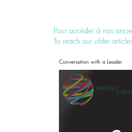
Pour accéder à nos anciens
To reach our older article
Conversation with a Leader