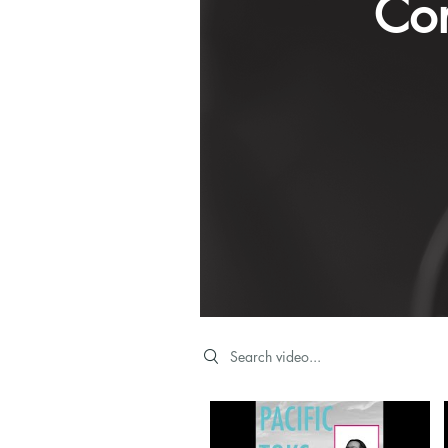
Con
Search videos