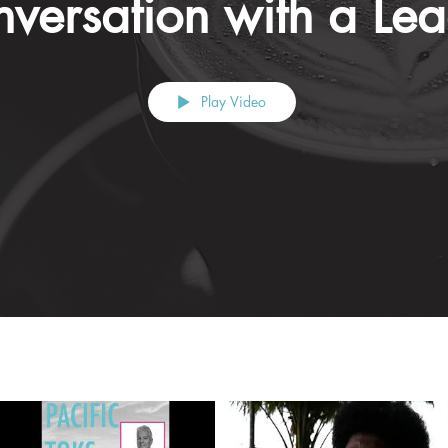
versation with a Le
Play Video