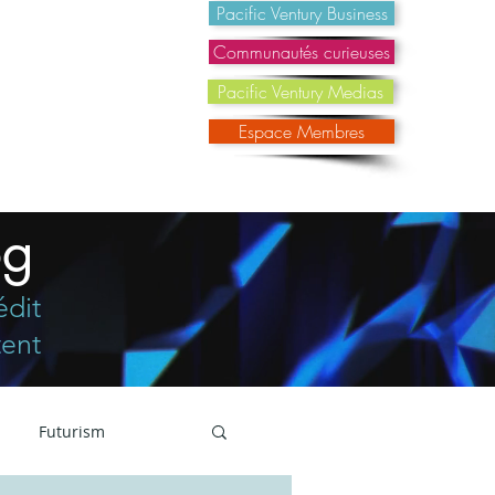
@pacificventury.co
Pacific Ventury Business
Communautés curieuses
Pacific Ventury Medias
Espace Membres
og
édit
tent
Futurism