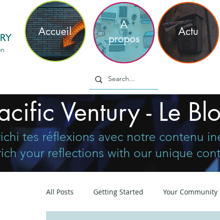
philippe
m
A
Accueil
Actu
propos
on
acific Ventury - Le Bl
ichi tes réflexions avec notre contenu in
ich your reflections with our unique con
All Posts
Getting Started
Your Community
En
l