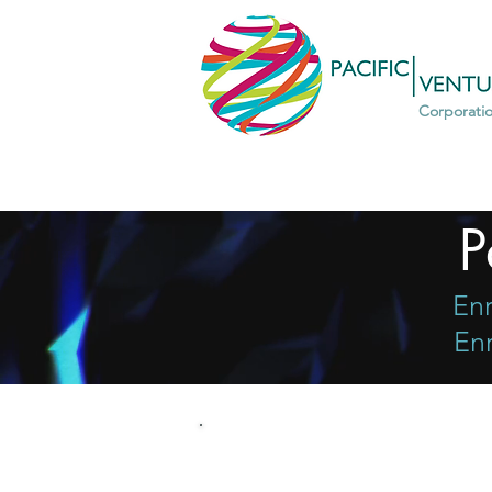
Corporati
P
Enr
Enr
Poursuis tes réflexions, trouve des
réponses, change de perspective... 
découvrant nos idées et notre travai