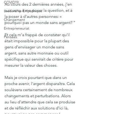
COVID19
Au cours des 2 dernières années, j’en 
suis venu à me poser la question, et à 
Leadership Empathique
la poser à d’autres personnes: « 
Changement
pourquoi pas un monde sans argent? ”
Entrepreneuriat
Et cela m’a frappé de constater qu’il 
Pensées
était impossible pour la plupart des 
gens d’envisager un monde sans 
argent, sans autre monnaie ou outil 
spécifique qui servirait de critère pour 
mesurer la valeur des choses. 
Mais je crois pourtant que dans un 
proche avenir, l'argent disparaîtra. Cela 
soulèvera certainement de nombreux 
changements et perturbations. Alors 
au lieu d'attendre que cela se produise 
et de réfléchir aux solutions d'ici là, 