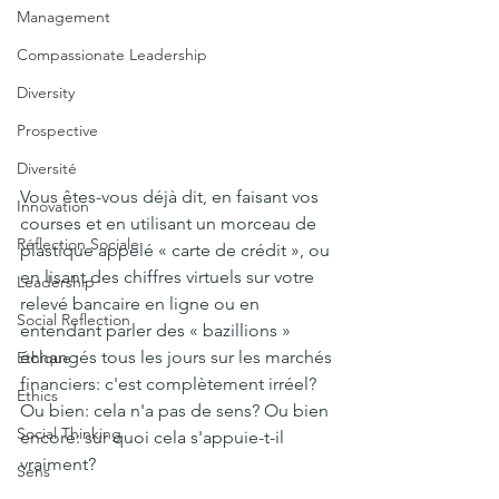
Management
Compassionate Leadership
Diversity
Prospective
Diversité
Vous êtes-vous déjà dit, en faisant vos 
Innovation
courses et en utilisant un morceau de 
Réflection Sociale
plastique appelé « carte de crédit », ou 
en lisant des chiffres virtuels sur votre 
Leadership
relevé bancaire en ligne ou en 
Social Reflection
entendant parler des « bazillions » 
échangés tous les jours sur les marchés 
Ethique
financiers: c'est complètement irréel? 
Ethics
Ou bien: cela n'a pas de sens? Ou bien 
Social Thinking
encore: sur quoi cela s'appuie-t-il 
vraiment?
Sens