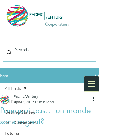
Corporation
Post
All Posts
Pacific Ventury
All Posts
Apr 13, 2019
13 min read
Pourquoi pas… un monde
Getting Started
sans argent?
Your Community
Futurism